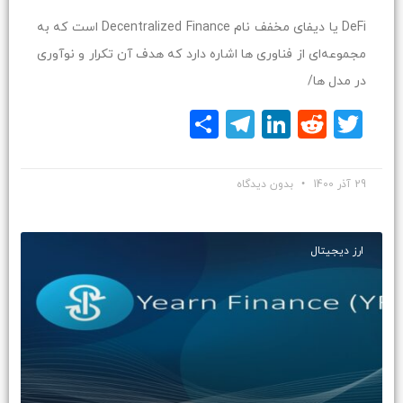
DeFi یا دیفای مخفف نام Decentralized Finance است که به
مجموعه‌ای از فناوری ها اشاره دارد که هدف آن تکرار و نوآوری
در مدل ها/
Twitter
Reddit
LinkedIn
Telegram
اشتراک
گذاری
29 آذر 1400
بدون دیدگاه
ارز دیجیتال