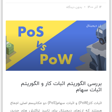
14 آذر 1400
بدون دیدگاه
ارز دیجیتال
بررسی الگوریتم اثبات کار و الگوریتم
اثبات سهام
اثبات کار(PoW) و اثبات سهام(PoS) دو مکانیسم اصلی اجماع
هستند که ارزهای دیجیتال برای تایید تراکنش های جدید،