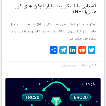
آشنایی با اسکریپت بازار توکن های غیر
مثلی(NFT)
اسکریپت بازار توکن های غیر مثلی(NFT) چیست؟ در حال
حاضر بازار کلکسیونی NFT، روز به روز کاربران بیشتری را به
سوی خود جذب می
Twitter
Reddit
LinkedIn
Telegram
اشتراک
گذاری
14 آبان 1400
بدون دیدگاه
ارز دیجیتال