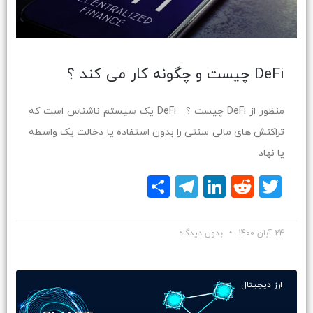
DeFi چیست و چگونه کار می کند ؟
منظور از DeFi چیست ؟ DeFi یک سیستم ناشناس است که
تراکنش های مالی سنتی را بدون استفاده یا دخالت یک واسطه
یا نهاد
Twitter
Reddit
LinkedIn
Telegram
اشتراک
گذاری
24 آبان 1400
بدون دیدگاه
ارز دیجیتال