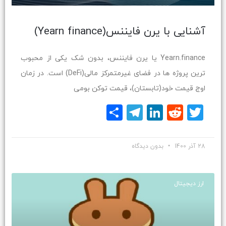
آشنایی با یرن فایننس(Yearn finance)
Yearn.finance یا یرن فایننس، بدون شک یکی از محبوب
ترین پروژه ها در فضای غیرمتمرکز مالی(DeFi) است. در زمان
اوج قیمت خود(تابستان)، قیمت توکن بومی
Twitter
Reddit
LinkedIn
Telegram
اشتراک
گذاری
28 آذر 1400
بدون دیدگاه
ارز دیجیتال