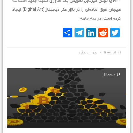
NFT یا توکن غیرقابل تعویض یک فناوری نسبتاً جدید است که
هیجان فوق العاده‌ای را در بازار هنر دیجیتال(Digital Art) ایجاد
کرده است. در سه ماهه
Twitter
Reddit
LinkedIn
Telegram
اشتراک
گذاری
21 آذر 1400
بدون دیدگاه
ارز دیجیتال