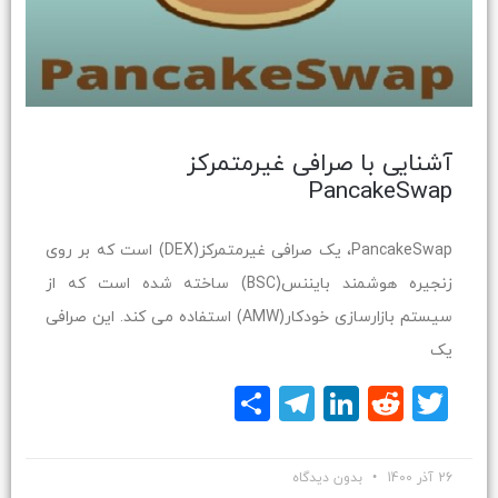
آشنایی با صرافی غیرمتمرکز
PancakeSwap
PancakeSwap، یک صرافی غیرمتمرکز(DEX) است که بر روی
زنجیره هوشمند بایننس(BSC) ساخته شده است که از
سیستم بازارسازی خودکار(AMW) استفاده می کند. این صرافی
یک
Twitter
Reddit
LinkedIn
Telegram
اشتراک
گذاری
26 آذر 1400
بدون دیدگاه