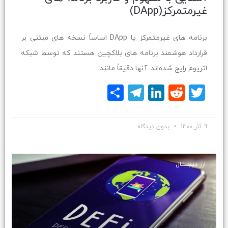
غیرمتمرکز(DApp)
برنامه های غیرمتمرکز یا DApp اساساً نسخه های مبتنی بر
قرارداد هوشمند برنامه های بلاکچین هستند که توسط شبکه
اتریوم رایج شده‌اند. آنها دقیقاً مانند
Twitter
Reddit
LinkedIn
Telegram
اشتراک
گذاری
9 آذر 1400
بدون دیدگاه
ارز دیجیتال