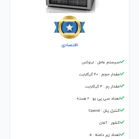
اقتصادی
سیستم عامل :‌
لینوکس
مقدار حجم :
40 گیگابایت
مقدار رم :
4 گیگابایت
تعداد سی پی یو :‌
2 هسته
کنترل پنل :‌
Cpanel
کشور :‌
آلمان
تعداد زیر دامنه :‌
5