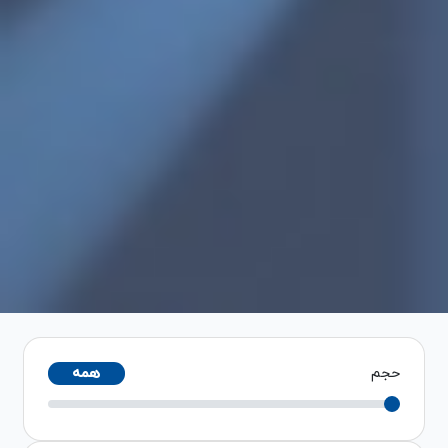
حجم
همه