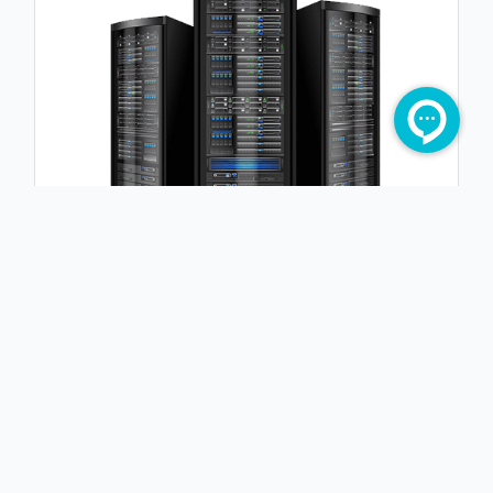
تجاری ویژه
سیستم عامل :‌
لینوکس
مقدار حجم :
160 گیگابایت
مقدار رم :
8 گیگابایت