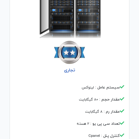
تجاری
سیستم عامل :‌
لینوکس
مقدار حجم :
80 گیگابایت
مقدار رم :
8 گیگابایت
تعداد سی پی یو :‌
2 هسته
کنترل پنل :‌
Cpanel