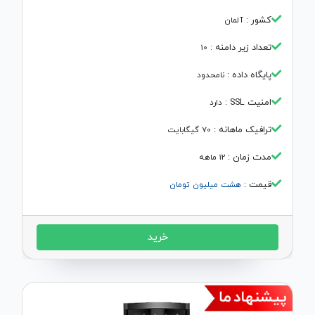
کشور :‌
آلمان
تعداد زیر دامنه :‌
10
پایگاه داده :
نامحدود
امنیت SSL :
دارد
ترافیک ماهانه :‌
70 گیگابایت
مدت زمان :‌
12 ماهه
قیمت :
هشت میلیون تومان
خرید