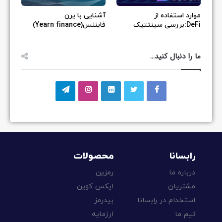
موارد استفاده از
آشنایی با یرن
DeFi:بررسی سینتتیک
فایننس(Yearn finance)
ما را دنبال کنید…
رابسانا
محصولات
درباره ما
رمزین
مشتریان
ایکس کوین
استخدام در رابسانا
بیدرمز
تیم ما
ارزمایه