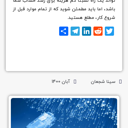
تواند یک راه نسبتاً کم هزینه برای رشد حساب شما
باشد، اما باید مطمئن شوید که از تمام موارد قبل از
شروع کار، مطلع هستید.
Twitter
Reddit
LinkedIn
Telegram
اشتراک
گذاری
سینا شجعان
آبان 1400