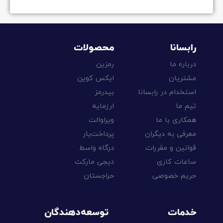
رابسانا
محصولات
درباره ما
رمزین
مشتریان
ایکس کوین
استخدام در رابسانا
بیدرمز
تیم ما
ارزمایه
همکاری با ما
ویراوالت
معرفی به دیگران
پرداخت‌یار
قوانین و مقررات
درگاه واسط
ساعات کاری
دیجی مارکت
حریم خصوصی
حراجستان
خدمات
توسعه‌دهندگان