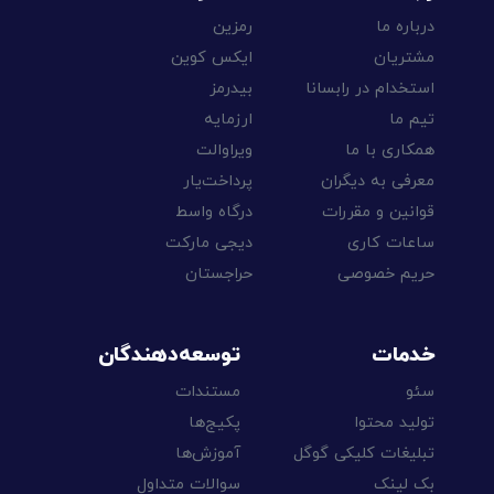
درباره ما
رمزین
مشتریان
ایکس کوین
استخدام در رابسانا
بیدرمز
تیم ما
ارزمایه
همکاری با ما
ویراوالت
معرفی به دیگران
پرداخت‌یار
قوانین و مقررات
درگاه واسط
ساعات کاری
دیجی مارکت
حریم خصوصی
حراجستان
خدمات
توسعه‌دهندگان
سئو
مستندات
تولید محتوا
پکیج‌ها
تبلیغات کلیکی گوگل
آموزش‌ها
بک لینک
سوالات متداول