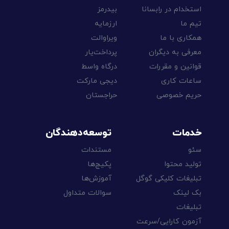
استخدام در رابسانا
بیدرمز
تیم ما
ارزمایه
همکاری با ما
ویراوالت
معرفی به دیگران
پرداخت‌یار
قوانین و مقررات
درگاه واسط
ساعات کاری
دیجی مارکت
حریم خصوصی
حراجستان
خدمات
توسعه‌دهندگان
سئو
مستندات
تولید محتوا
پکیج‌ها
تبلیغات کلیکی گوگل
آموزش‌ها
بک لینک
سوالات متداول
تبلیغات
آزمون کارایی/سرعت