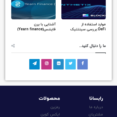
موارد استفاده از
آشنایی با یرن
DeFi:بررسی سینتتیک
فایننس(Yearn finance)
ما را دنبال کنید…
رابسانا
محصولات
درباره ما
رمزین
مشتریان
ایکس کوین