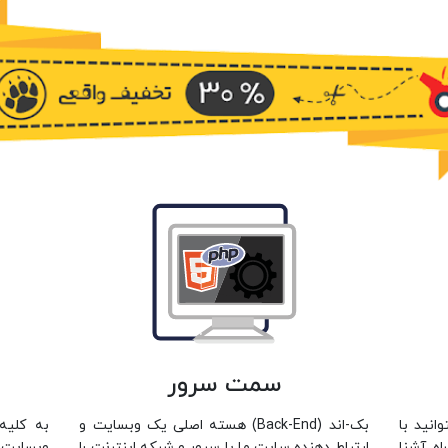
سمت سرور
انید با
بک-اند (Back-End) هسته اصلی یک وبسایت و
به کلی
اه آشنا
ارتباط دهنده سایت ما با سرور و شبکه اینترنت را