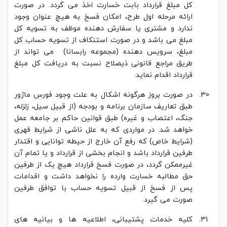
کل مبلغ قرارداد بابت خسارت اخذ می گردد. در صورت
ارائه مرحله اول طرح، امکان فسخ به هیچ عنوان وجود
ندارد و مشتری یا سفارش دهنده موظف به تسویه کل
مبلغ می باشد و در صورت استنکاف از تسویه حساب کل
مبلغ، سرویس دهنده (مجموعه رابسانا) می تواند از
طریق مراجع قانونی ذیصلاح نسبت به دریافت کل مبلغ
قرارداد اقدام نماید.
در صورت بروز هرگونه اشکال به علت وجود فورس ماژور
طبق تعاریف سازمان برنامه و بودجه (از قبیل سیل، زلزله،
جنگ، اعتصاب و غیره) طبق قوانین حاکم بر جامعه عمل
خواهد شد. در مواردی كه به علل ناشی از شرايط قهری
(شرايط خاص) كه رفع آن خارج از حيطه توانايی و اقتدار
طرفين قرارداد باشد و انجام بخشی از قرارداد و يا تمام آن
غيرممكن گردد، در صورت فسخ قرارداد هيچ یک از طرفين
حق مطالبه خسارت وارده را نخواهد داشت و اقدامات
پس از فسخ از قبيل تسويه حساب با توافق طرفين
صورت می گيرد.
کلیه خدمات پشتیبانی، اطلاعیه ها و بیانیه های