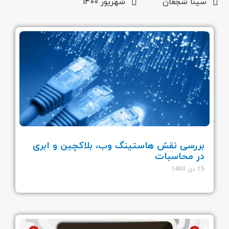
سینا شجعان
شهریور 1400
بررسی نقش هاستینگ وب، بلاکچین و ابری
در محاسبات
15 دی 1400