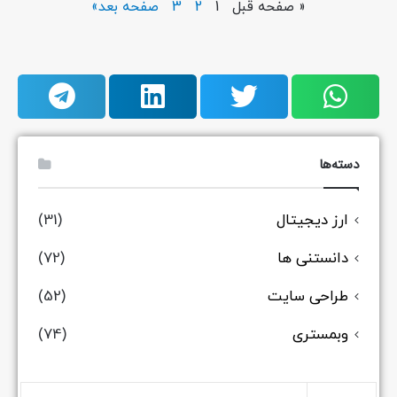
« صفحه قبل
1
2
3
صفحه بعد»
دسته‌ها
ارز دیجیتال
(31)
دانستنی ها
(72)
طراحی سایت
(52)
وبمستری
(74)