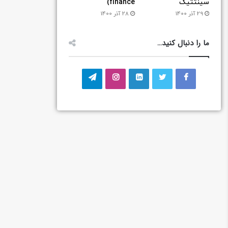
سینتتیک
finance)
29 آذر 1400
28 آذر 1400
ما را دنبال کنید…