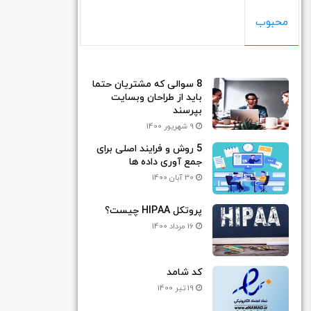
محبوب
8 سوالی که مشتریان حتما
باید از طراحان وبسایت
بپرسند
9 شهریور 1400
5 روش و فرایند اصلی برای
جمع آوری داده ها
30 آبان 1400
پروتکل HIPAA چیست؟
16 مرداد 1400
کد شامد
19 تیر 1400