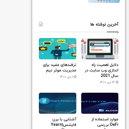
آخرین نوشته ها
دلایل اهمیت راه
ترفندهای مفید برای
اندازی وب سایت در
مدیریت موثر تیم
سال 2021
1 دی 1400
14 دی 1400
موارد استفاده از
آشنایی با یرن
DeFi:بررسی
فایننس(Yearn