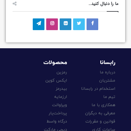
ما را دنبال کنید…
رابسانا
محصولات
درباره ما
رمزین
مشتریان
ایکس کوین
استخدام در رابسانا
بیدرمز
تیم ما
ارزمایه
همکاری با ما
ویراوالت
معرفی به دیگران
پرداخت‌یار
قوانین و مقررات
درگاه واسط
ساعات کاری
دیجی مارکت