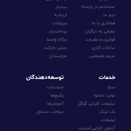
استخدام در رابسانا
بیدرمز
تیم ما
ارزمایه
همکاری با ما
ویراوالت
معرفی به دیگران
پرداخت‌یار
قوانین و مقررات
درگاه واسط
ساعات کاری
دیجی مارکت
حریم خصوصی
حراجستان
خدمات
توسعه‌دهندگان
سئو
مستندات
تولید محتوا
پکیج‌ها
تبلیغات کلیکی گوگل
آموزش‌ها
بک لینک
سوالات متداول
تبلیغات
آزمون کارایی/سرعت