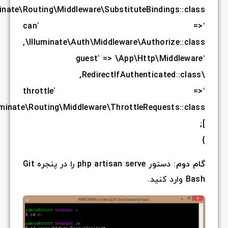
,
\Illuminate\Routing\Mi
‘c
,
\Illuminat
‘th
,
\Illuminate\Routing\
را در پنجره Git