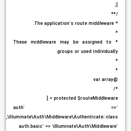
* These m
‘a
,
\Illuminate\A