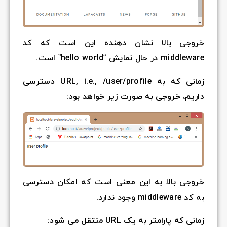
ست که کد
زمانی که به URL, i.e., /user/profile دسترسی
کان دسترسی
: