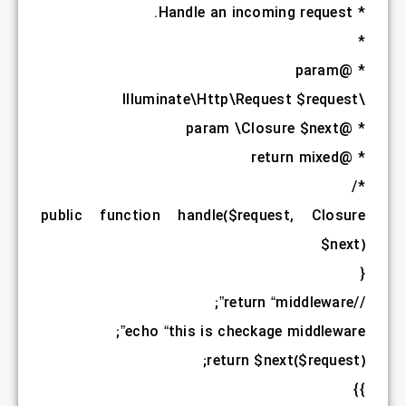
public
fu