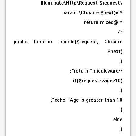
public fu