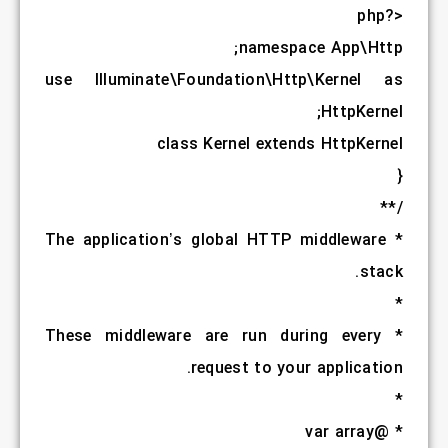
use
Illumi
* The appl
* These mi