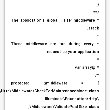
* The appl
* These mi
protected
,
\Illuminate\Foundation\Http\Middlewar
,
\