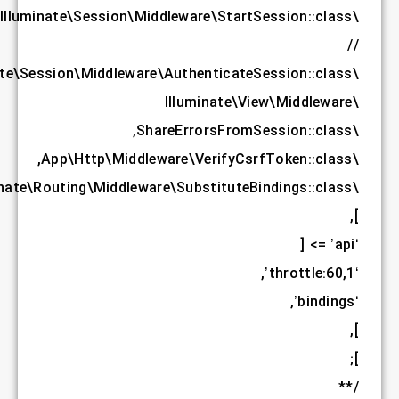
,
,
,