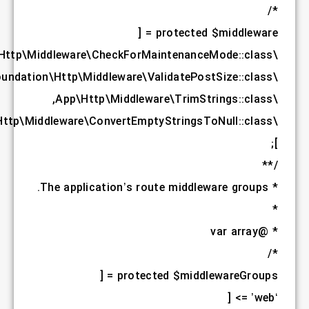
,
,
,
,