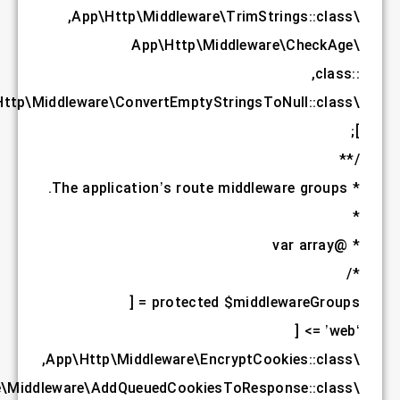
,
,
,
,