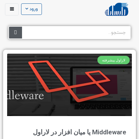
ورود
لاراول پیشرفته
Middleware یا میان افزار در لاراول