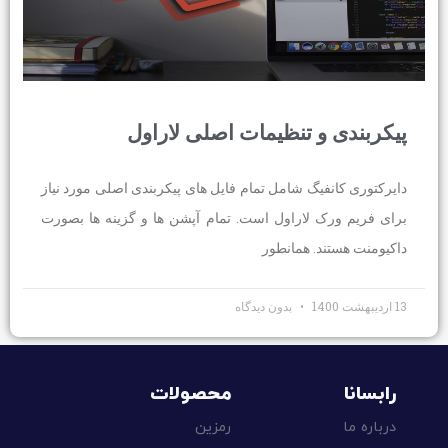
پیکربندی و تنظیمات اصلی لاراول
دایرکتوری کانفیگ شامل تمام فایل های پیکربندی اصلی مورد نیاز
برای فریم ورک لاراول است. تمام آپشن ها و گزینه ها بصورت
داکیومنت هستند. همانطور
13 اردیبهشت 1400
بدون دیدگاه
رابسانا
محصولات
درباره ما
رمزین