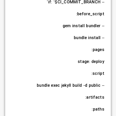
– if: ‘$CI_COMMIT_BRANCH’
before_script:
– gem install bundler
– bundle install
pages:
stage: deploy
script:
– bundle exec jekyll build -d public
artifacts:
paths: