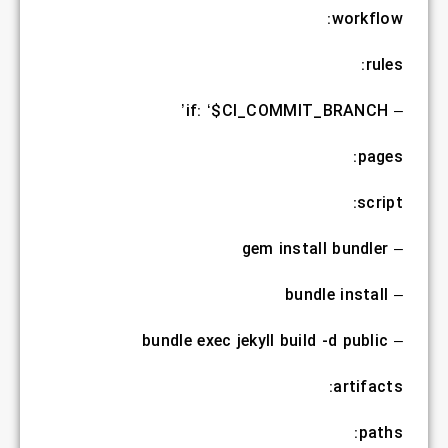
workflow:
rules:
– if: ‘$CI_COMMIT_BRANCH’
pages:
script:
– gem install bundler
– bundle install
– bundle exec jekyll build -d public
artifacts:
paths: