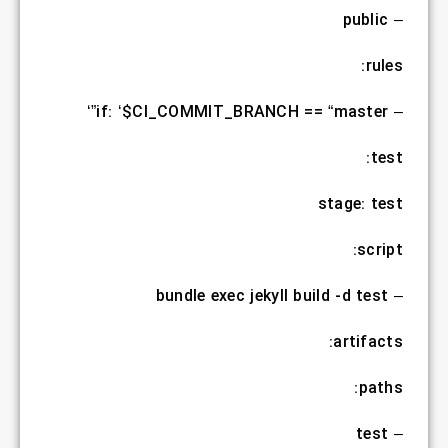
– public
rules:
– if: ‘$CI_COMMIT_BRANCH == “master”‘
test:
stage: test
script:
– bundle exec jekyll build -d test
artifacts:
paths:
– test