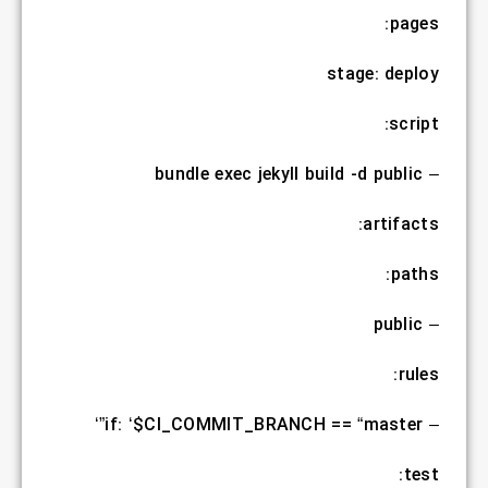
pages:
stage: deploy
script:
– bundle exec jekyll build -d public
artifacts:
paths:
– public
rules:
– if: ‘$CI_COMMIT_BRANCH == “master”‘
test: