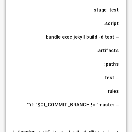
stage: test
script:
– bundle exec jekyll build -d test
artifacts:
paths:
– test
rules:
– if: ‘$CI_COMMIT_BRANCH != “master”‘