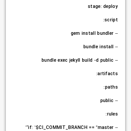
stage: deploy
script:
– gem install bundler
– bundle install
– bundle exec jekyll build -d public
artifacts:
paths:
– public
rules:
– if: ‘$CI_COMMIT_BRANCH == “master”‘