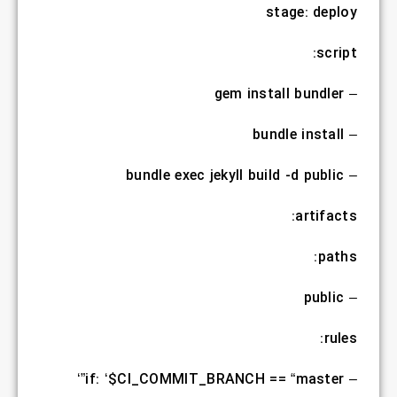
stage: deploy
script:
– gem install bundler
– bundle install
– bundle exec jekyll build -d public
artifacts:
paths:
– public
rules:
– if: ‘$CI_COMMIT_BRANCH == “master”‘