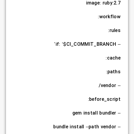
image: ruby:2.7
workflow:
rules:
– if: ‘$CI_COMMIT_BRANCH’
cache:
paths:
– vendor/
before_script:
– gem install bundler
– bundle install –path vendor