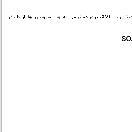
بنابراین می توان گفت SOAP یک پروتکل مبتنی بر XML، برای دسترسی به وب سرویس ها از طریق