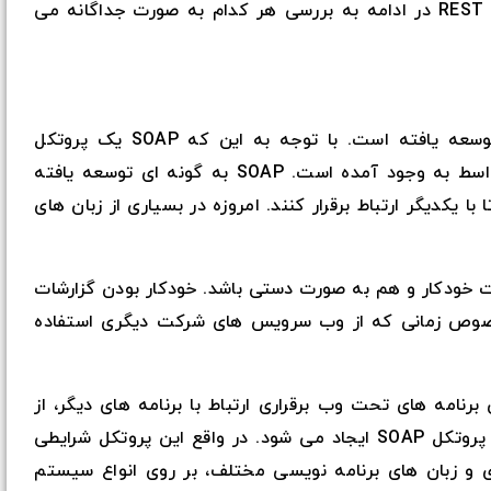
برای بهتر متوجه شدن تفاوت های SOAP و REST در ادامه به بررسی هر کدام به صورت جداگانه می
پروتکل SOAP توسط شرکت مایکروسافت توسعه یافته است. با توجه به این که SOAP یک پروتکل
مبتنی بر XML است و به عنوان یک زبان واسط به وجود آمده است. SOAP به گونه ای توسعه یافته
 یکدیگر ارتباط برقرار کنند. امروزه در بسیاری از زبان های
اند هم به صورت خودکار و هم به صورت دستی باشد. خودکار بودن گزارشات
خصوص زمانی که از وب سرویس های شرکت دیگری استفاده
رنامه های تحت وب برقراری ارتباط با برنامه های دیگر، از
طریق اینترنت است. که راه ارتباطی از طریق پروتکل SOAP ایجاد می شود. در واقع این پروتکل شرایطی
ژی و زبان های برنامه نویسی مختلف، بر روی انواع سیستم