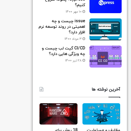
کنیم؟
10 مهر 1400
issue چیست و چه
اهمیتی در روند توسعه نرم
افزار دارد؟
3 مرداد 1400
CI/CD گیت لب چیست و
چه ویژگی هایی دارد؟
28 تیر 1400
آخرین نوشته ها
وظایف و مسئولیت
18 روش برای