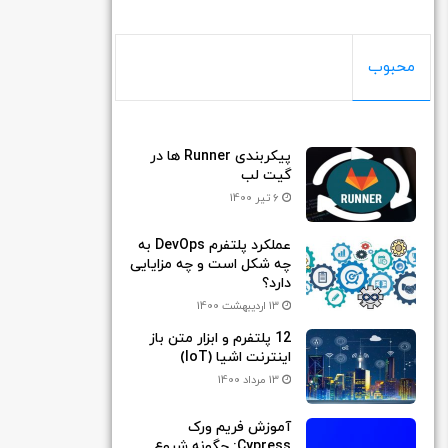
محبوب
پیکربندی Runner ها در
گیت لب
6 تیر 1400
عملکرد پلتفرم DevOps به
چه شکل است و چه مزایایی
دارد؟
13 اردیبهشت 1400
12 پلتفرم و ابزار متن باز
اینترنت اشیا (IoT)
13 مرداد 1400
آموزش فریم ورک
Cypress: چگونه شروع