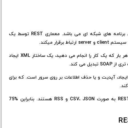
REST هم مثل SOAP یک مدل طراحی برای برنامه های شبکه ای می باشد. معماری REST توسط یک
هنگام استفاده از معماری REST لازم نیست هر بار که یک کار را انجام می دهید، یک ساختار XML ایجاد
REST یک روش برای ایجاد، آپدیت و یا حذف اطلاعات بر روی سرور است. که برای
خروجی داده های وب سرویس در معماری REST به صورت CSV، JSON و RSS هستند. بنابراین %75