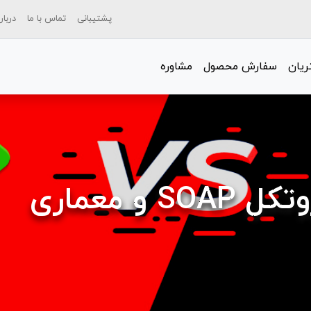
پشتیبانی
تماس با ما
دربار
یان
سفارش محصول
مشاوره
تفاوت های بین پروتکل SOAP و معماری