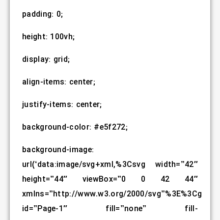
padding: 0;
height: 100vh;
display: grid;
align-items: center;
justify-items: center;
background-color: #e5f272;
background-image:
url(‘data:image/svg+xml,%3Csvg width=”42″
height=”44″ viewBox=”0 0 42 44″
xmlns=”http://www.w3.org/2000/svg”%3E%3Cg
id=”Page-1″ fill=”none” fill-