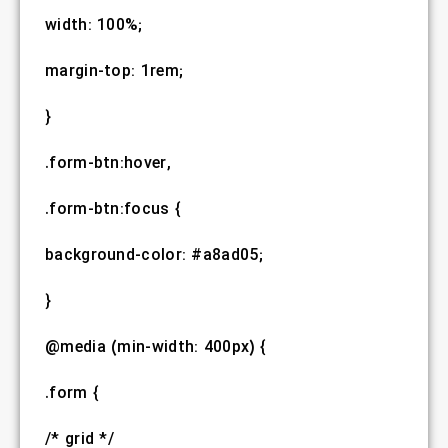
width: 100%;
margin-top: 1rem;
}
.form-btn:hover,
.form-btn:focus {
background-color: #a8ad05;
}
@media (min-width: 400px) {
.form {
/* grid */