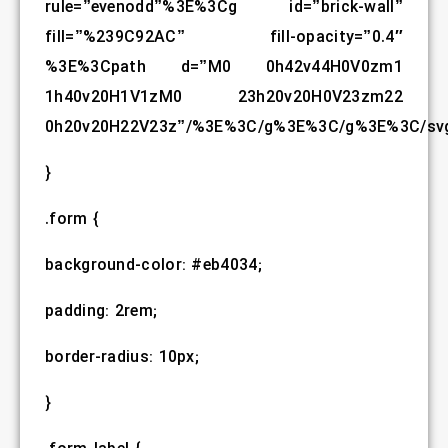
rule=”evenodd”%3E%3Cg id=”brick-wall”
fill=”%239C92AC” fill-opacity=”0.4″
%3E%3Cpath d=”M0 0h42v44H0V0zm1
1h40v20H1V1zM0 23h20v20H0V23zm22
0h20v20H22V23z”/%3E%3C/g%3E%3C/g%3E%3C/svg
}
.form {
background-color: #eb4034;
padding: 2rem;
border-radius: 10px;
}