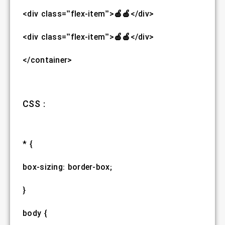
<div class=”flex-item”>🍎🍎</div>
<div class=”flex-item”>🍎🍎</div>
</container>
CSS :
* {
box-sizing: border-box;
}
body {