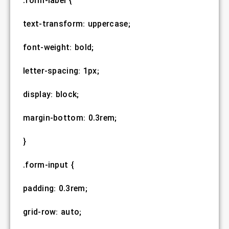
.form-label {
text-transform: uppercase;
font-weight: bold;
letter-spacing: 1px;
display: block;
margin-bottom: 0.3rem;
}
.form-input {
padding: 0.3rem;
grid-row: auto;