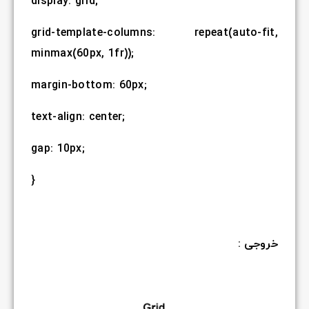
display: grid;
grid-template-columns: repeat(auto-fit,
minmax(60px, 1fr));
margin-bottom: 60px;
text-align: center;
gap: 10px;
}
خروجی :