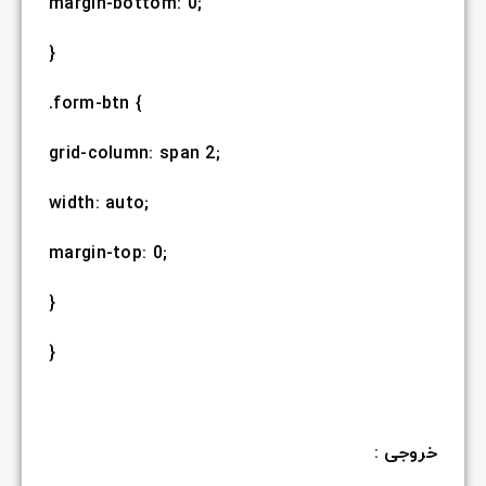
margin-bottom: 0;
}
.form-btn {
grid-column: span 2;
width: auto;
margin-top: 0;
}
}
خروجی :