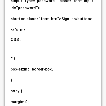
<input type=”password” class=”form-input”
id=”password”>
<button class=”form-btn”>Sign In</button>
</form>
CSS :
* {
box-sizing: border-box;
}
body {
margin: 0;