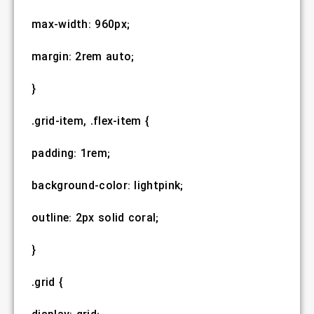
max-width: 960px;
margin: 2rem auto;
}
.grid-item, .flex-item {
padding: 1rem;
background-color: lightpink;
outline: 2px solid coral;
}
.grid {