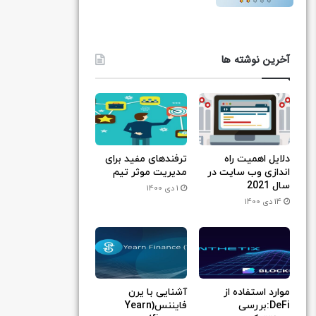
آخرین نوشته ها
دلایل اهمیت راه
ترفندهای مفید برای
اندازی وب سایت در
مدیریت موثر تیم
سال 2021
1 دی 1400
14 دی 1400
موارد استفاده از
آشنایی با یرن
DeFi:بررسی
فایننس(Yearn