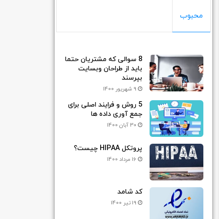
محبوب
8 سوالی که مشتریان حتما
باید از طراحان وبسایت
بپرسند
9 شهریور 1400
5 روش و فرایند اصلی برای
جمع آوری داده ها
30 آبان 1400
پروتکل HIPAA چیست؟
16 مرداد 1400
کد شامد
19 تیر 1400