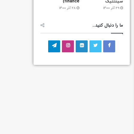
سینتتیک
finance)
29 آذر 1400
28 آذر 1400
ما را دنبال کنید…