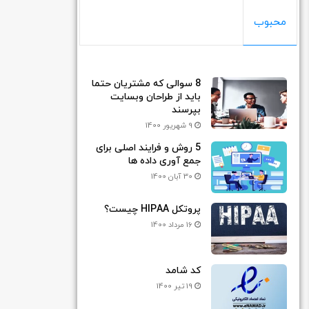
محبوب
8 سوالی که مشتریان حتما
باید از طراحان وبسایت
بپرسند
9 شهریور 1400
5 روش و فرایند اصلی برای
جمع آوری داده ها
30 آبان 1400
پروتکل HIPAA چیست؟
16 مرداد 1400
کد شامد
19 تیر 1400