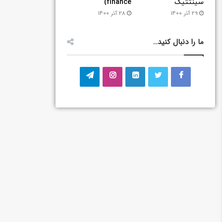
سینتتیک
finance)
29 آذر 1400
28 آذر 1400
ما را دنبال کنید…