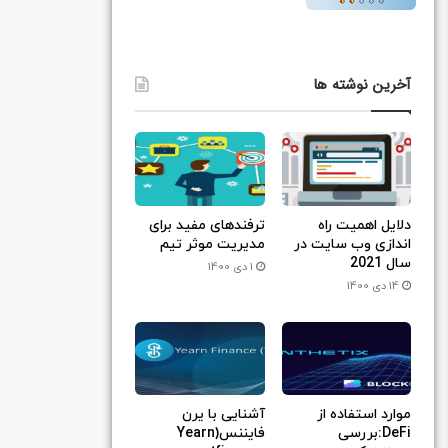
آخرین نوشته ها
دلایل اهمیت راه
ترفندهای مفید برای
اندازی وب سایت در
مدیریت موثر تیم
سال 2021
1 دی 1400
14 دی 1400
موارد استفاده از
آشنایی با یرن
DeFi:بررسی
فایننس(Yearn