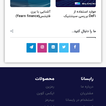
موارد استفاده از
آشنایی با یرن
DeFi:بررسی سینتتیک
فایننس(Yearn finance)
ما را دنبال کنید…
رابسانا
محصولات
درباره ما
رمزین
مشتریان
ایکس کوین
استخدام در رابسانا
بیدرمز