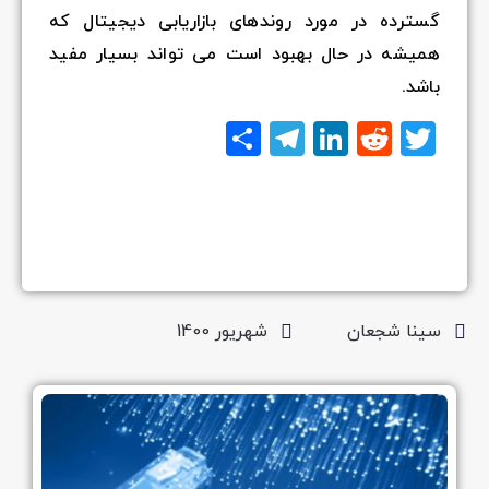
گسترده در مورد روندهای بازاریابی دیجیتال که
همیشه در حال بهبود است می تواند بسیار مفید
باشد.
Twitter
Reddit
LinkedIn
Telegram
اشتراک
گذاری
سینا شجعان
شهریور 1400