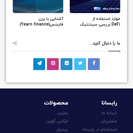
موارد استفاده از
آشنایی با یرن
DeFi:بررسی سینتتیک
فایننس(Yearn finance)
ما را دنبال کنید…
رابسانا
محصولات
درباره ما
رمزین
مشتریان
ایکس کوین
استخدام در رابسانا
بیدرمز