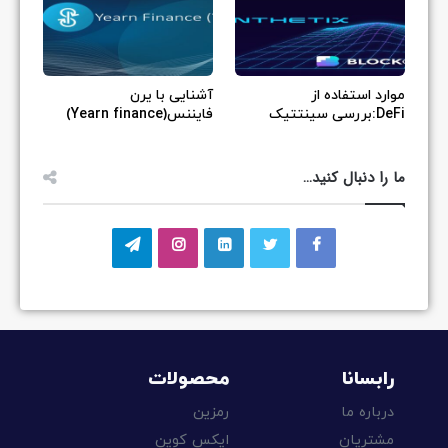
موارد استفاده از
آشنایی با یرن
DeFi:بررسی سینتتیک
فایننس(Yearn finance)
ما را دنبال کنید…
رابسانا
محصولات
درباره ما
رمزین
مشتریان
ایکس کوین