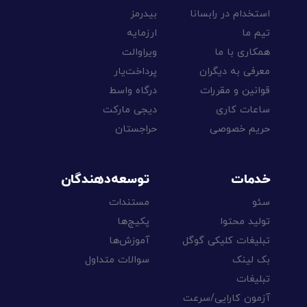
استخدام در رابسانا
بیدرمز
تیم ما
ارزمایه
همکاری با ما
ویراوالت
معرفی به دیگران
پرداخت‌یار
قوانین و مقررات
درگاه واسط
ساعات کاری
دیجی مارکت
حریم خصوصی
حراجستان
خدمات
توسعه‌دهندگان
سئو
مستندات
تولید محتوا
پکیج‌ها
تبلیغات کلیکی گوگل
آموزش‌ها
بک لینک
سوالات متداول
تبلیغات
آزمون کارایی/سرعت