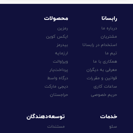
رابسانا
محصولات
درباره ما
رمزین
مشتریان
ایکس کوین
استخدام در رابسانا
بیدرمز
تیم ما
ارزمایه
همکاری با ما
ویراوالت
معرفی به دیگران
پرداخت‌یار
قوانین و مقررات
درگاه واسط
ساعات کاری
دیجی مارکت
حریم خصوصی
حراجستان
خدمات
توسعه‌دهندگان
سئو
مستندات