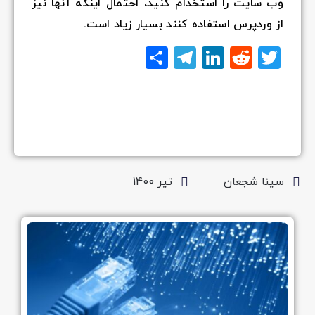
وب سایت را استخدام کنید، احتمال اینکه آنها نیز
از وردپرس استفاده کنند بسیار زیاد است.
Twitter
Reddit
LinkedIn
Telegram
اشتراک
گذاری
سینا شجعان
تیر 1400