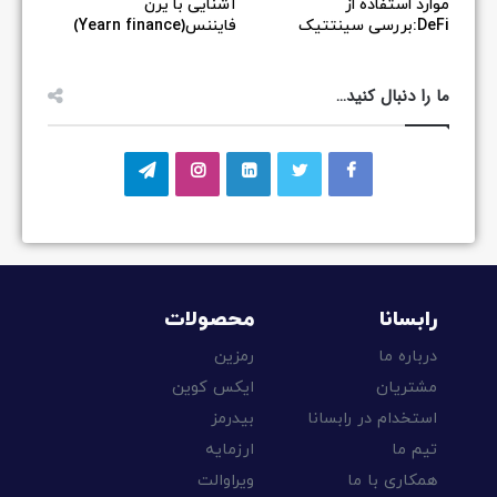
موارد استفاده از
آشنایی با یرن
DeFi:بررسی سینتتیک
فایننس(Yearn finance)
ما را دنبال کنید…
رابسانا
محصولات
درباره ما
رمزین
مشتریان
ایکس کوین
استخدام در رابسانا
بیدرمز
تیم ما
ارزمایه
همکاری با ما
ویراوالت