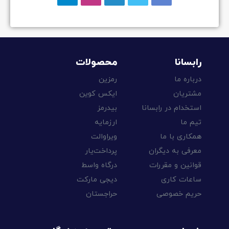
رابسانا
محصولات
درباره ما
رمزین
مشتریان
ایکس کوین
استخدام در رابسانا
بیدرمز
تیم ما
ارزمایه
همکاری با ما
ویراوالت
معرفی به دیگران
پرداخت‌یار
قوانین و مقررات
درگاه واسط
ساعات کاری
دیجی مارکت
حریم خصوصی
حراجستان