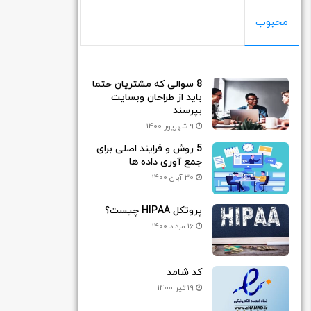
محبوب
8 سوالی که مشتریان حتما
باید از طراحان وبسایت
بپرسند
9 شهریور 1400
5 روش و فرایند اصلی برای
جمع آوری داده ها
30 آبان 1400
پروتکل HIPAA چیست؟
16 مرداد 1400
کد شامد
19 تیر 1400