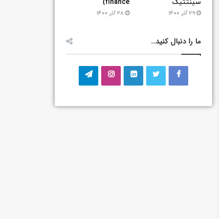
سینتتیک
finance)
29 آذر 1400
28 آذر 1400
ما را دنبال کنید…