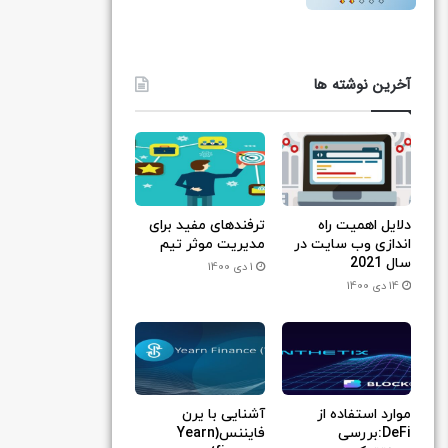
آخرین نوشته ها
دلایل اهمیت راه
ترفندهای مفید برای
اندازی وب سایت در
مدیریت موثر تیم
سال 2021
1 دی 1400
14 دی 1400
موارد استفاده از
آشنایی با یرن
DeFi:بررسی
فایننس(Yearn