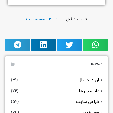
« صفحه قبل
1
2
3
صفحه بعد»
دسته‌ها
ارز دیجیتال
(31)
دانستنی ها
(72)
طراحی سایت
(52)
وبمستری
(74)