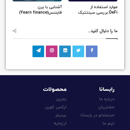
موارد استفاده از
آشنایی با یرن
DeFi:بررسی سینتتیک
فایننس(Yearn finance)
ما را دنبال کنید…
رابسانا
محصولات
درباره ما
رمزین
مشتریان
ایکس کوین
استخدام در رابسانا
بیدرمز
تیم ما
ارزمایه