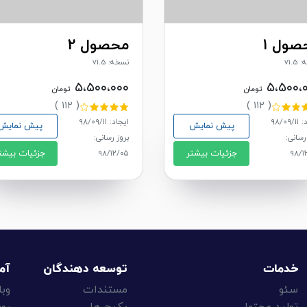
صول 1
محصول 2
v1.5
نسخه: v1.5
۵،۵۰۰،۰۰۰
۵،۵۰۰،
تومان
تومان
( ۱۱۲ )
( ۱۱۲ )
۹۸/۰۹
ایجاد: ۹۸/۰۹/۱۱
پیش نمایش
پیش نمایش
رسانی:
بروز رسانی:
جزئیات بیشتر
جزئیات بیشت
۹۸/۱۲/۰۵
۹۸/۱
خدمات
توسعه دهندگان
آم
سئو
مستندات
وبل