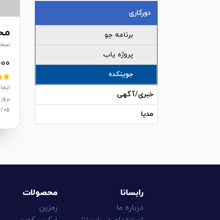
دورکاری
مح
برنامه جو
نسخه: 
پروژه یاب
۰۰۰
جوینکده
ایجاد: /۱۱
خبری/آگهی
بروز 
۲/۰۵
مدیا
رابسانا
محصولات
درباره ما
رمزین