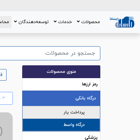
محصولات
خدمات
توسعه‌دهندگان
محاس
منوی محصولات
ق
رمز ارزها
درگاه بانکی
٣
م
پرداخت یار
درگاه واسط
پزشکی