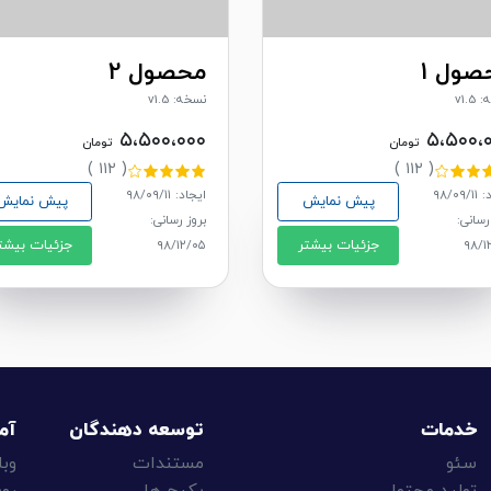
صول 1
محصول 2
v1.5
نسخه: v1.5
۵،۵۰۰،۰۰۰
۵،۵۰۰،
تومان
تومان
( ۱۱۲ )
( ۱۱۲ )
۹۸/۰۹
ایجاد: ۹۸/۰۹/۱۱
پیش نمایش
پیش نمایش
رسانی:
بروز رسانی:
جزئیات بیشتر
جزئیات بیشت
۹۸/۱۲/۰۵
۹۸/۱
خدمات
توسعه دهندگان
آم
سئو
مستندات
وبل