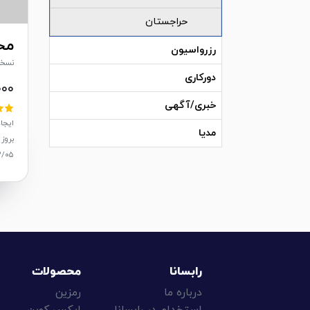
حراجستان
مح
رزرواسیون
نسخه: 
دورکاری
۰۰۰
خبری/آگهی
ایجاد: /۱۱
مدیا
بروز 
۲/۰۵
رابسانا
محصولات
درباره ما
رمزین