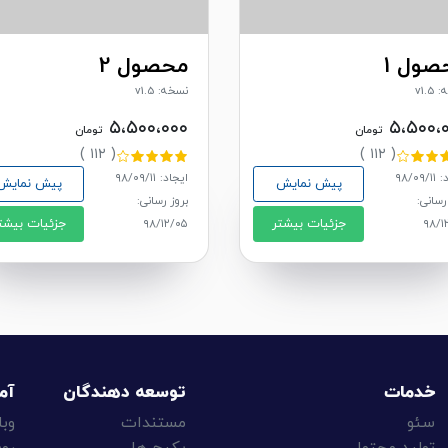
صول 1
محصول 2
v1.5
نسخه: v1.5
۵،۵۰۰،۰۰۰
۵،۵۰۰،
تومان
تومان
( ۱۱۲ )
( ۱۱۲ )
۹۸/۰۹
ایجاد: ۹۸/۰۹/۱۱
پیش نمایش
پیش نمایش
رسانی:
بروز رسانی:
جزئیات بیشتر
جزئیات بیشت
۹۸/۱۲/۰۵
۹۸/۱
خدمات
توسعه دهندگان
آم
سئو
مستندات
وبل